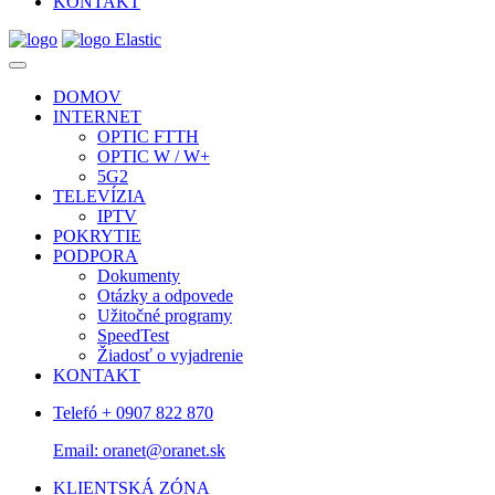
KONTAKT
DOMOV
INTERNET
OPTIC FTTH
OPTIC W / W+
5G2
TELEVÍZIA
IPTV
POKRYTIE
PODPORA
Dokumenty
Otázky a odpovede
Užitočné programy
SpeedTest
Žiadosť o vyjadrenie
KONTAKT
Telefó + 0907 822 870
Email: oranet@oranet.sk
KLIENTSKÁ ZÓNA