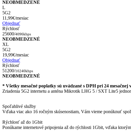
NEOBMEDZENÉ
L
5G2
11,99€
/mesiac
Objednať
Rýchlosť
25600/
4096kbps
NEOBMEDZENÉ
XL
5G2
19,99€
/mesiac
Objednať
Rýchlosť
51200/
10240kbps
NEOBMEDZENÉ
* Všetky mesačné poplatky sú uvádzané s DPH pri 24 mesačnej v
Zriadenia 5G2 internetu a anténa Mikrotik LHG 5 / SXT Lite5 jedn
Spoľahlivé služby
Vďaka viac ako 16 ročným skúsenostiam, Vám vieme ponúknuť spoľah
Rýchlosť až do 1Gbit
Ponúkame internetové pripojenia až do rýchlosti 1Gbit, vďaka ktorý