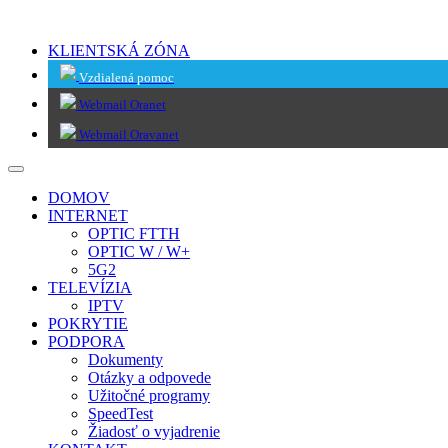
KLIENTSKÁ ZÓNA
Vzdialená pomoc
Webmail Oranet
Webmail Oravanet
DOMOV
INTERNET
OPTIC FTTH
OPTIC W / W+
5G2
TELEVÍZIA
IPTV
POKRYTIE
PODPORA
Dokumenty
Otázky a odpovede
Užitočné programy
SpeedTest
Žiadosť o vyjadrenie