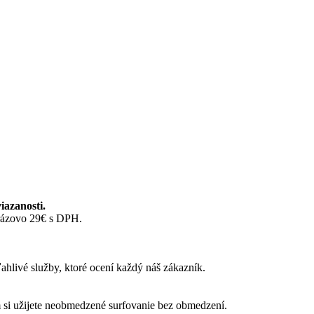
iazanosti.
orázovo 29€ s DPH.
livé služby, ktoré ocení každý náš zákazník.
m si užijete neobmedzené surfovanie bez obmedzení.