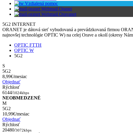
Vzdialená pomoc
Webmail Oranet
Webmail Oravanet
5G2 INTERNET
ORANET je dátová sieť vybudovaná a prevádzkovaná firmou ORANET,
najnovšej technológie OPTIC W) na celej Orave a okolí (okresy Nám
OPTIC FTTH
OPTIC W
5G2
S
5G2
8,99€
/mesiac
Objednať
Rýchlosť
6144/
1024kbps
NEOBMEDZENÉ
M
5G2
10,99€
/mesiac
Objednať
Rýchlosť
20480/
3072kbps